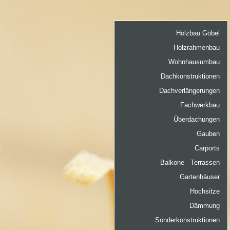
Holzbau Göbel
Holzrahmenbau
Wohnhausumbau
Dachkonstruktionen
Dachverlängerungen
Fachwerkbau
Überdachungen
Gauben
Carports
Balkone - Terrassen
Gartenhäuser
Hochsitze
Dämmung
Sonderkonstruktionen