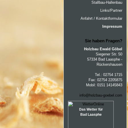
Stallbau-Hallenbau
Links/Partner
Anfahrt / Kontaktformular
Impressum
Sie haben Fragen?
Holzbau Ewald Göbel
Siegener Str. 50
57334 Bad Laasphe -
Rückershausen
Tel.: 02754 1715
Fax: 02754 2205875
Mobil: 0151 14145843
info@holzbau-goebel.com
Das Wetter für
Bad Laasphe