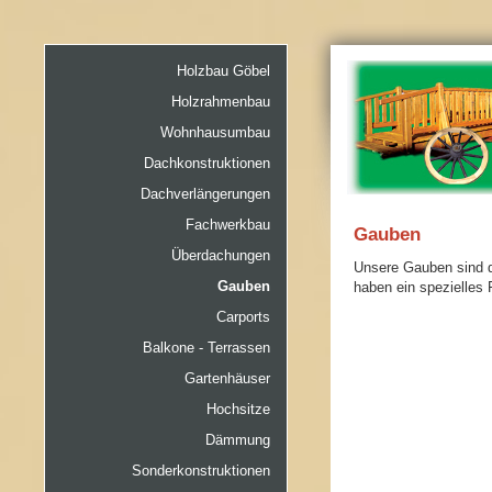
Holzbau Göbel
Holzrahmenbau
Wohnhausumbau
Dachkonstruktionen
Dachverlängerungen
Fachwerkbau
Gauben
Überdachungen
Unsere Gauben sind 
Gauben
haben ein spezielles 
Carports
Balkone - Terrassen
Gartenhäuser
Hochsitze
Dämmung
Sonderkonstruktionen