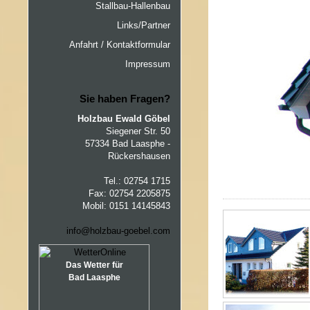
Stallbau-Hallenbau
Links/Partner
Anfahrt / Kontaktformular
Impressum
Sie haben Fragen?
Holzbau Ewald Göbel
Siegener Str. 50
57334 Bad Laasphe -
Rückershausen
Tel.: 02754 1715
Fax: 02754 2205875
Mobil: 0151 14145843
info@holzbau-goebel.com
Das Wetter für
Bad Laasphe