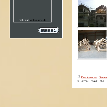
mehr auf
wetteronline.de
Druckversion
|
Sitem
© Holzbau Ewald Göbel